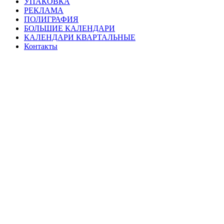
УПАКОВКА
РЕКЛАМА
ПОЛИГРАФИЯ
БОЛЬШИЕ КАЛЕНДАРИ
КАЛЕНДАРИ КВАРТАЛЬНЫЕ
Контакты
welcome@tsba.ru
+7 (926) 127-3999
Дизайн.
Брендинг.
Креатив.
Быстро. Ответственно. Красиво.