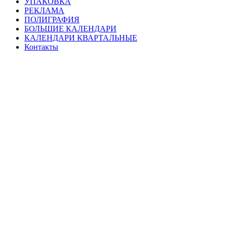
УПАКОВКА
РЕКЛАМА
ПОЛИГРАФИЯ
БОЛЬШИЕ КАЛЕНДАРИ
КАЛЕНДАРИ КВАРТАЛЬНЫЕ
Контакты
В чем уникальность
TSBA?
Агентство TSBA основано 12 апреля 2005 года, в день
космонавтики и это очень символично. Потому, что мы тоже
СО СТРАСТЬЮ разрабатываем то, чего не делал никто, мы
тоже запускаем невероятные проекты, мы тоже преодолеваем
сопротивление. У нас тоже есть эксперименты, запуски,
ступени, этапы, адаптации, отчеты о полетах и
признание
. У
нас тоже для реализации привлекаются самые отважные,
терпеливые, самые выносливые и самые ответственные люди.
Покорять —
это
всегда сложно и всегда дорого! Зато —
космически-красиво!