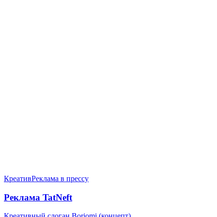
Креатив
Реклама в прессу
Реклама TatNeft
Креативный слоган Borjomi (концепт)