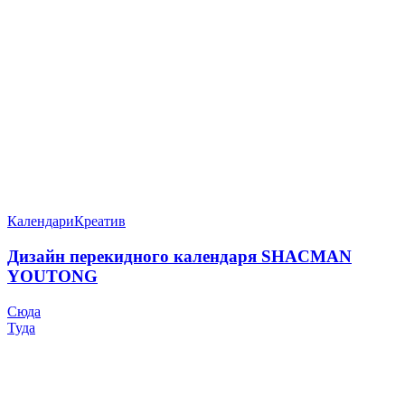
Календари
Креатив
Дизайн перекидного календаря SHACMAN
YOUTONG
Сюда
Туда