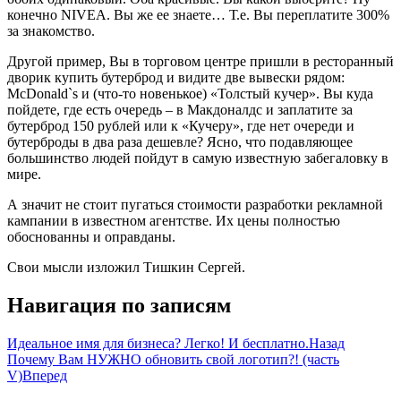
конечно NIVEA. Вы же ее знаете… Т.е. Вы переплатите 300%
за знакомство.
Другой пример, Вы в торговом центре пришли в ресторанный
дворик купить бутерброд и видите две вывески рядом:
McDonald`s и (что-то новенькое) «Толстый кучер». Вы куда
пойдете, где есть очередь – в Макдоналдс и заплатите за
бутерброд 150 рублей или к «Кучеру», где нет очереди и
бутерброды в два раза дешевле? Ясно, что подавляющее
большинство людей пойдут в самую известную забегаловку в
мире.
А значит не стоит пугаться стоимости разработки рекламной
кампании в известном агентстве. Их цены полностью
обоснованны и оправданы.
Свои мысли изложил Тишкин Сергей.
Навигация по записям
Идеальное имя для бизнеса? Легко! И бесплатно.
Назад
Почему Вам НУЖНО обновить свой логотип?! (часть
V)
Вперед