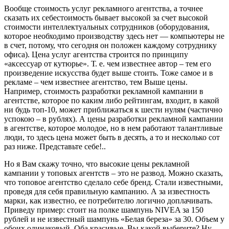
Вообще стоимость услуг рекламного агентства, а точнее
сказать их себестоимость бывает высокой за счет высокой
стоимости интеллектуальных сотрудников (оборудования,
которое необходимо производству здесь нет — компьютеры не
в счет, потому, что сегодня он положен каждому сотруднику
офиса). Цена услуг агентства строится по принципу
«аксессуар от кутюрье». Т. е. чем известнее автор – тем его
произведение искусства будет выше стоить. Тоже самое и в
рекламе – чем известнее агентство, тем Выше цены.
Например, стоимость разработки рекламной кампании в
агентстве, которое по каким либо рейтингам, входит, в какой
ни будь топ-10, может приближаться к шести нулям (частично
успокою – в рублях). А цены разработки рекламной кампании
в агентстве, которое молодое, но в нем работают талантливые
люди, то здесь цена может быть в десять, а то и несколько сот
раз ниже. Представьте себе!..
Но я Вам скажу точно, что высокие цены рекламной
кампании у топовых агентств – это не развод. Можно сказать,
что топовое агентство сделало себе бренд. Стали известными,
проведя для себя правильную кампанию. А за известность
марки, как известно, ее потребителю логично доплачивать.
Приведу пример: стоит на полке шампунь NIVEA за 150
рублей и не известный шампунь «Белая береза» за 30. Объем у
обоих одинаковый. Оба красивые. Вы какой выберите? Ну